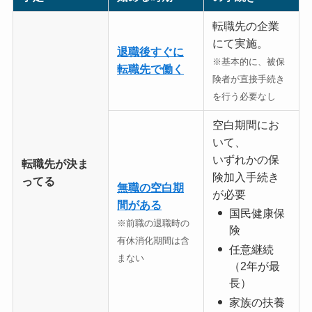
転職先の企業
にて実施。
退職後すぐに
※基本的に、被保
転職先で働く
険者が直接手続き
を行う必要なし
空白期間にお
いて、
いずれかの保
転職先が決ま
険加入手続き
ってる
無職の空白期
が必要
間がある
国民健康保
※前職の退職時の
険
有休消化期間は含
任意継続
まない
（2年が最
長）
家族の扶養