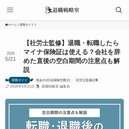
ホーム
退職ガイド
【社労士監修】退職・転職したら
マイナ保険証は使える？会社を辞
2026
5/21
めた直後の空白期間の注意点も解
説
退職ガイド
牧あや(社会保険労務士)
社労士監修記事
2026年5月21日
退職戦略室 編集長