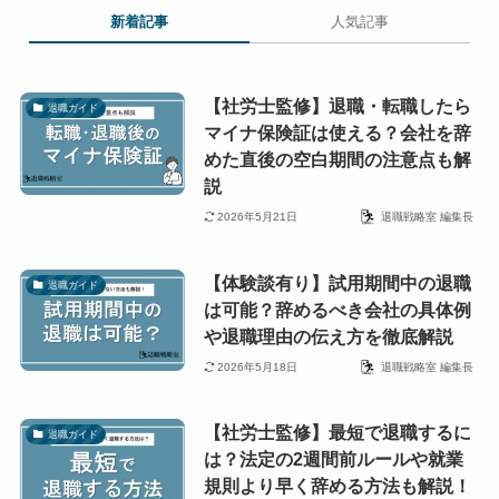
新着記事
人気記事
【社労士監修】退職・転職したら
退職ガイド
マイナ保険証は使える？会社を辞
めた直後の空白期間の注意点も解
説
2026年5月21日
退職戦略室 編集長
【体験談有り】試用期間中の退職
退職ガイド
は可能？辞めるべき会社の具体例
や退職理由の伝え方を徹底解説
2026年5月18日
退職戦略室 編集長
【社労士監修】最短で退職するに
退職ガイド
は？法定の2週間前ルールや就業
規則より早く辞める方法も解説！