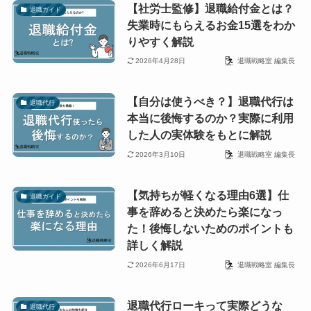
【社労士監修】退職給付金とは？
退職ガイド
失業時にもらえるお金15選をわか
りやすく解説
2026年4月28日
退職戦略室 編集長
【自分は使うべき？】退職代行は
退職代行
本当に後悔するのか？実際に利用
した人の実体験をもとに解説
2026年3月10日
退職戦略室 編集長
【気持ちが軽くなる理由6選】仕
退職ガイド
事を辞めると決めたら楽になっ
た！後悔しないためのポイントも
詳しく解説
2026年6月17日
退職戦略室 編集長
退職代行ローキって実際どうな
退職代行