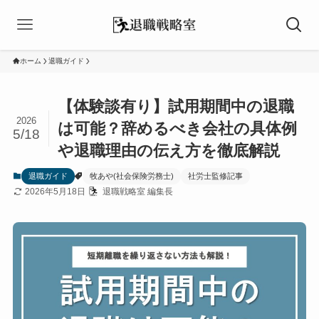
ホーム
退職ガイド
【体験談有り】試用期間中の退職
2026
は可能？辞めるべき会社の具体例
5/18
や退職理由の伝え方を徹底解説
退職ガイド
牧あや(社会保険労務士)
社労士監修記事
2026年5月18日
退職戦略室 編集長